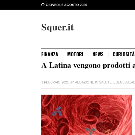
GIOVEDÌ, 6 AGOSTO 2026
Squer.it
FINANZA
MOTORI
NEWS
CURIOSITÀ
A Latina vengono prodotti 
1 FEBBRAIO 2021
BY
REDAZIONE
IN
SALUTE E BENESSER