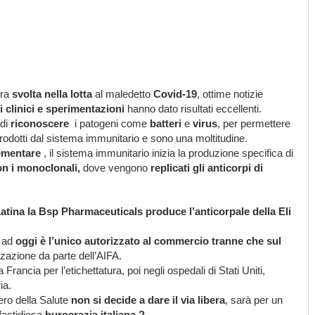
era
svolta nella lotta
al maledetto
Covid-19
, ottime notizie
 clinici e sperimentazioni
hanno dato risultati eccellenti.
 di
riconoscere
i patogeni come
batteri
e
virus
, per permettere
prodotti dal sistema immunitario e sono una moltitudine.
ementare
, il sistema immunitario inizia la produzione specifica di
on i monoclonali,
dove vengono
replicati gli anticorpi di
atina la Bsp Pharmaceuticals produce l’anticorpale della Eli
o ad
oggi è l’unico autorizzato al commercio
tranne che sul
zazione da parte dell’AIFA.
a Francia per l’etichettatura, poi negli ospedali di Stati Uniti,
ia.
ero della Salute
non si decide a dare il via libera
, sarà per un
fastidiosa
burocrazia italiana ?