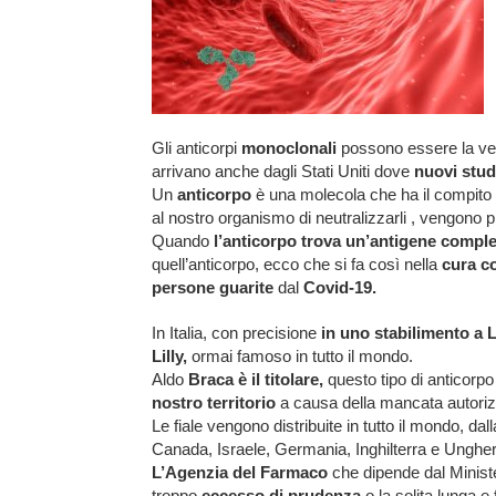
Gli anticorpi
monoclonali
possono essere la v
arrivano anche dagli Stati Uniti dove
nuovi studi
Un
anticorpo
è una molecola che ha il compito
al nostro organismo di neutralizzarli , vengono 
Quando
l’anticorpo trova un’antigene compl
quell’anticorpo, ecco che si fa così nella
cura c
persone guarite
dal
Covid-19.
In Italia, con precisione
in uno stabilimento a L
Lilly,
ormai famoso in tutto il mondo.
Aldo
Braca è il titolare,
questo tipo di anticorp
nostro territorio
a causa della mancata autoriz
Le fiale vengono distribuite in tutto il mondo, dall
Canada, Israele, Germania, Inghilterra e Ungher
L’Agenzia del Farmaco
che dipende dal Minist
troppo
eccesso di prudenza
o la solita lunga e 