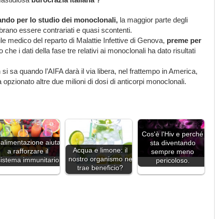
 bando per lo studio dei monoclonali,
la maggior parte degli
mbrano essere contrariati e quasi scontenti.
ile medico del reparto di Malattie Infettive di Genova,
preme per
to che i dati della fase tre relativi ai monoclonali ha dato risultati
 si sa quando l’AIFA darà il via libera, nel frattempo in America,
 opzionato altre due milioni di dosi di anticorpi monoclonali.
Cos'è l'Hiv e perché
'alimentazione aiuta
sta diventando
Acqua e limone: il
a rafforzare il
sempre meno
nostro organismo ne
sistema immunitario
pericoloso.
trae beneficio?