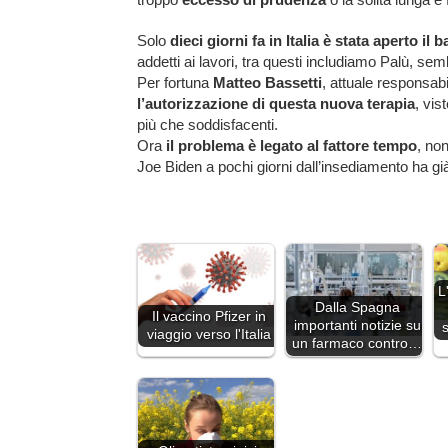
Solo
dieci giorni fa in Italia è stata aperto il
addetti ai lavori, tra questi includiamo Palù, se
Per fortuna
Matteo Bassetti
, attuale responsab
l’autorizzazione di questa nuova terapia
, vis
più che soddisfacenti.
Ora
il problema è legato al fattore tempo
, non
Joe Biden a pochi giorni dall’insediamento ha già
L
Dalla Spagna
Il vaccino Pfizer in
importanti notizie su
viaggio verso l'Italia
un farmaco contro…