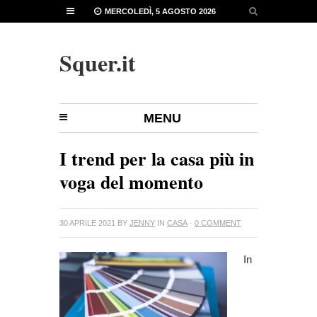
MERCOLEDÌ, 5 AGOSTO 2026
Squer.it
MENU
I trend per la casa più in
voga del momento
30 APRILE 2021
BY
JENNY
IN
CASA
·
0 COMMENT
In