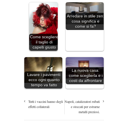
Arredare in stile zen:
cosa significa e
come si fa?
Come scegliere
il taglio di
capelli giusto
La nuova casa:
Lavare i pavimenti:
come sceglierla e i
ecco ogni quanto
costi da affrontare
tempo va fatto
Tutti i vaccini hanno degli
Napoli, catalizzatori rubati
effetti collaterali
e stoccati per estrarne
metalli preziosi.