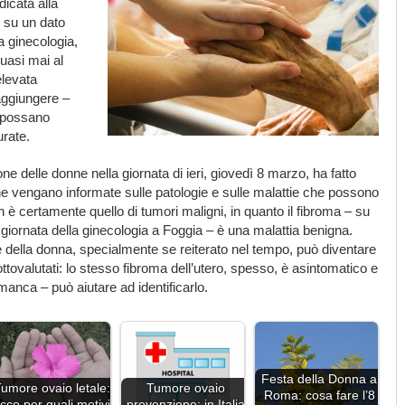
dicata alla
e su un dato
a ginecologia,
uasi mai al
elevata
aggiungere –
 possano
rate.
ne delle donne nella giornata di ieri, giovedì 8 marzo, ha fatto
ne vengano informate sulle patologie e sulle malattie che possono
on è certamente quello di tumori maligni, in quanto il fibroma – su
 giornata della ginecologia a Foggia – è una malattia benigna.
ute della donna, specialmente se reiterato nel tempo, può diventare
ovalutati: lo stesso fibroma dell’utero, spesso, è asintomatico e
manca – può aiutare ad identificarlo.
Festa della Donna a
umore ovaio letale:
Tumore ovaio
Roma: cosa fare l’8
cco per quali motivi
prevenzione: in Italia