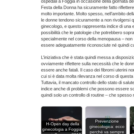
ospedali a Foggia in occasione della giornata de
Festa della Donna ha sicuramente fatto rifletter
molto importante. Molto spesso, nell’ambito dell
le donne tendono sicuramente a non rivolgersi q
ginecologo, e questo rappresenta indice di una 
possibilità che le patologie che potrebbero sopr
specialmente nel corso della menopausa – non
essere adeguatamente riconosciute né quindi cu
L’iniziativa che è stata quindi messa a disposizio
ovviamente riflettere sulla necessità che le don
essere anche fatali. Il caso dei fibromi uterini n
cui si è data molta rilevanza nel corso di questa
Tuttavia, il mancato controllo dello stato di sal
indice anche di problemi che possono essere sott
quindi solo un controllo di routine – che spesso 
Prevenzione
H-Open day della
ginecologica: ecco
T
ginecologia a Foggia:
perché va sempre
e