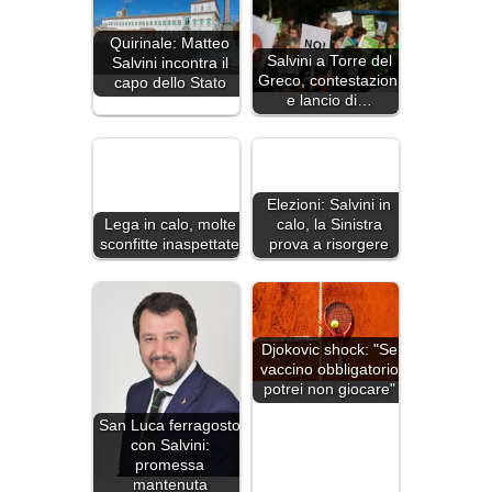
Quirinale: Matteo
Salvini a Torre del
Salvini incontra il
Greco, contestazioni
capo dello Stato
e lancio di…
Elezioni: Salvini in
calo, la Sinistra
Lega in calo, molte
prova a risorgere
sconfitte inaspettate
Djokovic shock: "Se
vaccino obbligatorio
potrei non giocare"
San Luca ferragosto
con Salvini:
promessa
mantenuta