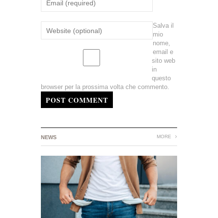
Salva il
mio
nome,
email e
sito web
in
questo
browser per la prossima volta che commento.
POST COMMENT
MORE
NEWS