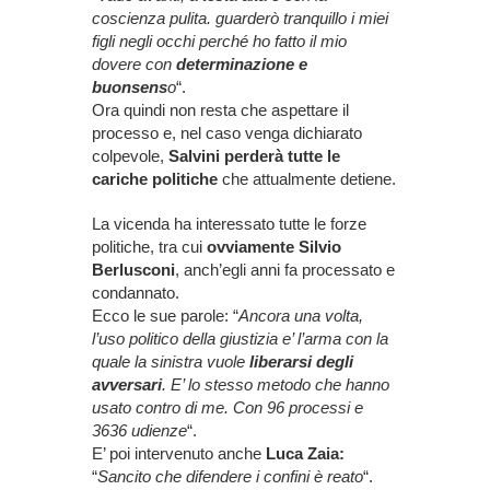
coscienza pulita. guarderò tranquillo i miei
figli negli occhi perché ho fatto il mio
dovere con
determinazione e
buonsens
o
“.
Ora quindi non resta che aspettare il
processo e, nel caso venga dichiarato
colpevole,
Salvini perderà tutte le
cariche politiche
che attualmente detiene.
La vicenda ha interessato tutte le forze
politiche, tra cui
ovviamente Silvio
Berlusconi
, anch’egli anni fa processato e
condannato.
Ecco le sue parole: “
Ancora una volta,
l’uso politico della giustizia e’ l’arma con la
quale la sinistra vuole
liberarsi degli
avversari
. E’ lo stesso metodo che hanno
usato contro di me. Con 96 processi e
3636 udienze
“.
E’ poi intervenuto anche
Luca Zaia:
“
Sancito che difendere i confini è reato
“.