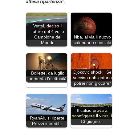
attesa ripartenza”.
Vettel, deciso il
futuro del 4 volte
Campione del
Nba, al via il nuovo
Mondo
calendario speciale
Djokovic shock: "Se
Bollette, da luglio
vaccino obbligatorio
aumenta l'elettricità
potrei non giocare"
Il calcio prova a
sconfiggere il virus, il
RyanAir, si riparte.
13 giugno…
Prezzi incredibili