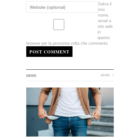
Salva il
mio
nome,
email e
sito web
in
questo
browser per la prossima volta che commento.
POST COMMENT
MORE
NEWS