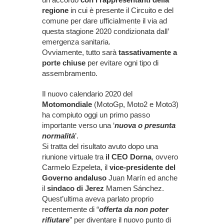
regione
in cui è presente il Circuito e del
comune per dare ufficialmente il via ad
questa stagione 2020 condizionata dall’
emergenza sanitaria.
Ovviamente, tutto sarà
tassativamente a
porte chiuse
per evitare ogni tipo di
assembramento.
Il nuovo calendario 2020 del
Motomondiale
(MotoGp, Moto2 e Moto3)
ha compiuto oggi un primo passo
importante verso una ‘
nuova o presunta
normalità
’.
Si tratta del risultato avuto dopo una
riunione virtuale tra
il CEO Dorna
, ovvero
Carmelo Ezpeleta, il
vice-presidente del
Governo andaluso
Juan Marín ed anche
il
sindaco di Jerez
Mamen Sánchez.
Quest’ultima aveva parlato proprio
recentemente di “
offerta da non poter
rifiutare
” per diventare il nuovo punto di