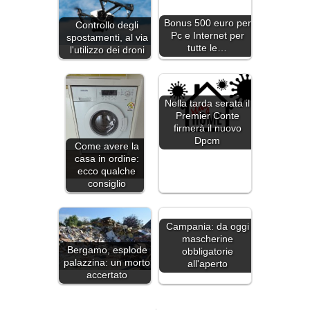
Bonus 500 euro per
Controllo degli
Pc e Internet per
spostamenti, al via
tutte le…
l'utilizzo dei droni
Nella tarda serata il
Premier Conte
firmerà il nuovo
Dpcm
Come avere la
casa in ordine:
ecco qualche
consiglio
Campania: da oggi
mascherine
Bergamo, esplode
obbligatorie
palazzina: un morto
all'aperto
accertato