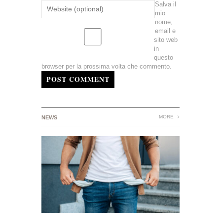
Salva il
mio
nome,
email e
sito web
in
questo
browser per la prossima volta che commento.
POST COMMENT
MORE
NEWS