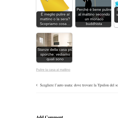
Perché è bene pulire
È meglio pulire al
al mattino secondo
s
mattino o la sera?
un monaco
Scopriamo cosa…
buddhista
Stanze della casa più
sporche: vediamo
quali sono
Pulire la casa al mattino
Scegliere l’auto usata: dove trovare la Ypsilon del s
Add Comment