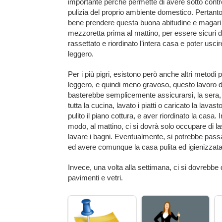
importante perché permette di avere sotto contro
pulizia del proprio ambiente domestico. Pertant
bene prendere questa buona abitudine e magari
mezzoretta prima al mattino, per essere sicuri d
rassettato e riordinato l’intera casa e poter uscir
leggero.
Per i più pigri, esistono però anche altri metodi 
leggero, e quindi meno gravoso, questo lavoro di
basterebbe semplicemente assicurarsi, la sera, d
tutta la cucina, lavato i piatti o caricato la lavast
pulito il piano cottura, e aver riordinato la casa. 
modo, al mattino, ci si dovrà solo occupare di lasc
lavare i bagni. Eventualmente, si potrebbe passare
ed avere comunque la casa pulita ed igienizzata
Invece, una volta alla settimana, ci si dovrebbe
pavimenti e vetri.