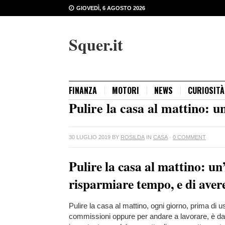
GIOVEDÌ, 6 AGOSTO 2026
Squer.it
FINANZA
MOTORI
NEWS
CURIOSITÀ
Pulire la casa al mattino: 
30 LUGLIO 2019
BY
ROSILDA
IN
CASA
·
0 COMMENT
Pulire la casa al mattino: un
risparmiare tempo, e di aver
Pulire la casa al mattino, ogni giorno, prima di us
commissioni oppure per andare a lavorare, è d