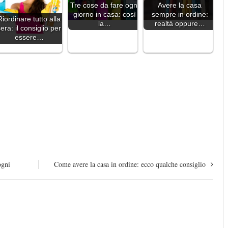
Tre cose da fare ogni
Avere la casa
giorno in casa: così
sempre in ordine:
Riordinare tutto alla
la…
realtà oppure…
era: il consiglio per
essere…
ogni
Come avere la casa in ordine: ecco qualche consiglio