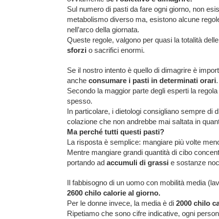
Sul numero di pasti da fare ogni giorno, non esis
metabolismo diverso ma, esistono alcune regol
nell’arco della giornata.
Queste regole, valgono per quasi la totalità de
sforzi
o sacrifici enormi.
Se il nostro intento è quello di dimagrire è impo
anche
consumare i pasti in determinati orari
.
Secondo la maggior parte degli esperti la regol
spesso.
In particolare, i dietologi consigliano sempre di d
colazione che non andrebbe mai saltata in quant
Ma perché tutti questi pasti?
La risposta è semplice: mangiare più volte men
Mentre mangiare grandi quantità di cibo concentr
portando ad
accumuli di grassi
e sostanze noc
Il fabbisogno di un uomo con mobilità media (lavo
2600 chilo calorie al giorno.
Per le donne invece, la media è di
2000 chilo ca
Ripetiamo che sono cifre indicative, ogni pers