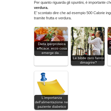
Per quanto riguarda gli spuntini, è importante che
verdura.
E’ scontato dire che ad esempio 500 Calorie inger
tramite frutta e verdura.
D
Dieta iperproteica
o
efficace: ecco cosa
emerge da…
Le bibite zero fanno
dimagrire?
L'importanza
dell'alimentazione nel
paziente diabetico