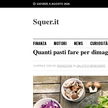
GIOVEDÌ, 6 AGOSTO 2026
Squer.it
FINANZA
MOTORI
NEWS
CURIOSITÀ
Quanti pasti fare per dimag
13 APRILE 2020
BY
REDAZIONE
IN
SALUTE E BENESSERE
·