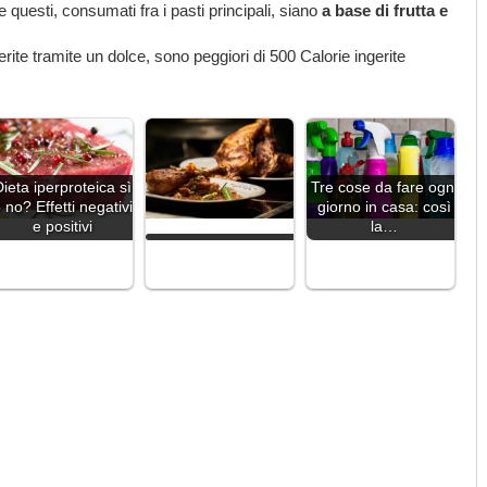
 questi, consumati fra i pasti principali, siano
a base di frutta e
ite tramite un dolce, sono peggiori di 500 Calorie ingerite
ieta iperproteica sì
Tre cose da fare ogni
 no? Effetti negativi
giorno in casa: così
e positivi
la…